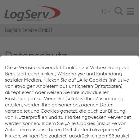
DE
Logistik Service GmbH
Da­ten­schutz
Datenschutzeinstellungen
Nachstehend finden Sie die Datenschutzerklärung, die für
die LogServ Gruppe (Logistik Service GmbH und Cargo
Service GmbH) gültig ist.
Datenschutzerklärung LogServ Gruppe (Logistik Service
GmbH, Cargo Service GmbH)
PDF
23.64 KB
ger-DE