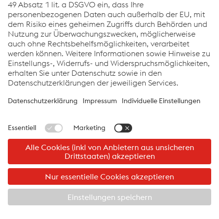
Datenschutzerklärung für Teilnehmer von Veranstaltungen
der LogServ Gruppe
PDF
21.84 KB
ger-DE
©2026 Logistik Service GmbH
Impressum
Logistik Service GmbH
Links