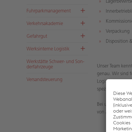
Lagerbewirts
Fuhr­park­ma­nage­ment
Innerbetrieb
Kommissioni
Ver­kehrs­aka­de­mie
Verpackung
Ge­fahr­gut
Disposition 
Werks­in­ter­ne Lo­gis­tik
Werk­stät­te Schwer- und Son­
Unser Team kennt
der­fahr­zeu­ge
genau. Wir sind f
Ver­sand­steue­rung
Logistikunterneh
spezialisiert auf 
Bei uns buchen Si
von A wie Anlage