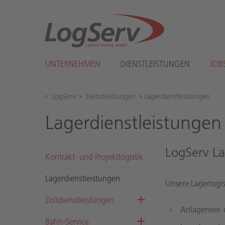
UNTERNEHMEN
DIENSTLEISTUNGEN
JOB
LogServ
Dienstleistungen
Lagerdienstleistungen
La­ger­dienst­leis­tun­gen
LogServ La
Kon­trakt- und Pro­jekt­lo­gis­tik
La­ger­dienst­leis­tun­gen
Unsere Lagerlogis
Zoll­dienst­leis­tun­gen
Anlagenver-
Bahn-Ser­vice