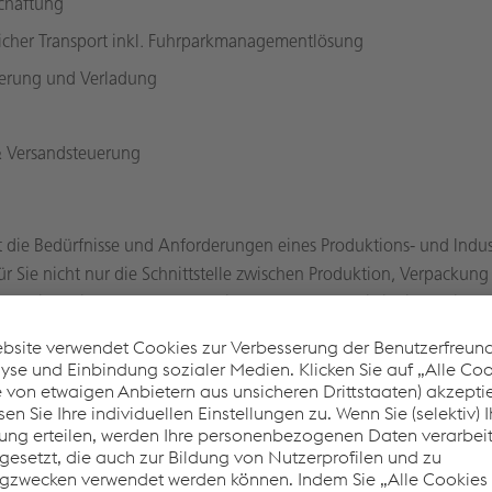
chaftung
licher Transport inkl. Fuhrparkmanagementlösung
erung und Verladung
& Versandsteuerung
 die Bedürfnisse und Anforderungen eines Produktions- und Indus
ür Sie nicht nur die Schnittstelle zwischen Produktion, Verpackung
men sind wir außerdem Expert:innen auf dem Logistikdienstleister
die Steuerung externer Dienstleister:innen.
e rundum sorglos: Wir wickeln Ihre Lagerlogistik effizient und prof
nversorgung bis Z wie zeitgerechtem Versand.