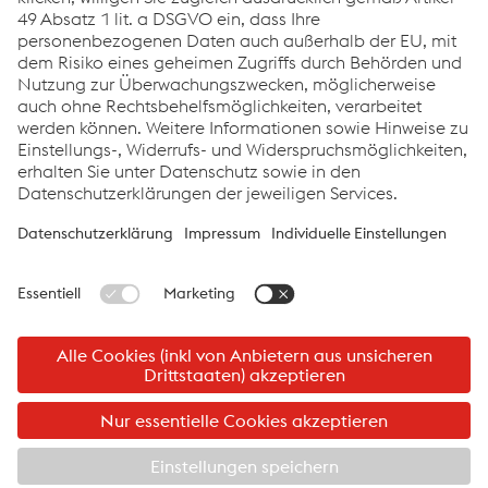
Nina Pan­hol­zer
Kom­mu­ni­ka­ti­on
T:
+43 732 6598 4895
E-Mail sen­den
©2026 Logistik Service GmbH
Impressum
Logistik Service GmbH
Links