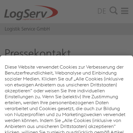
DE
Logistik Service GmbH
Pres­se­kon­takt
Das sollten jetzt alle wissen!
Unsere Mitarbeiterinnen und Mitarbeiter bei LogServ und
CargoServ leisten Tag für Tag gute Arbeit. Und immer wieder
gelingt ihnen Hervorragendes, Überraschendes und Neues –
das wollen wir auch weitersagen.
zu den aktuellen Meldungen