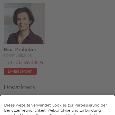
Nina Pan­hol­zer
Kom­mu­ni­ka­ti­on
T:
+43 732 6598 4895
E-Mail sen­den
Downloads
2017_10_Anschlussbahn
Friedberg Oberwart
JPG
3.18 MB
ger-DE